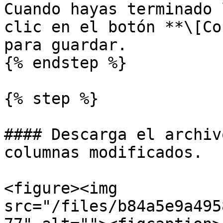
Cuando hayas terminado 
clic en el botón **\[Co
para guardar.

{% endstep %}

{% step %}

#### Descarga el archiv
columnas modificados.

<figure><img 
src="/files/b84a5e9a495