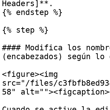
Headers]**.

{% endstep %}

{% step %}

#### Modifica los nombr
(encabezados) según lo 
<figure><img 
src="/files/c3fbfb8ed93
58" alt=""><figcaption>
Cuando se active la edi