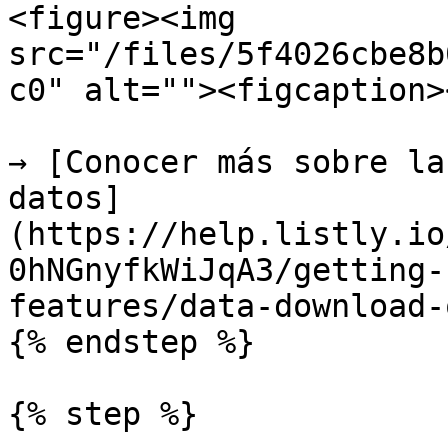
<figure><img 
src="/files/5f4026cbe8b
c0" alt=""><figcaption>
→ [Conocer más sobre la
datos]
(https://help.listly.io
0hNGnyfkWiJqA3/getting-
features/data-download-
{% endstep %}

{% step %}
