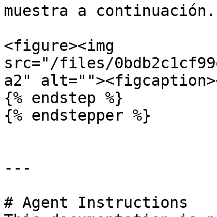
muestra a continuación.

<figure><img 
src="/files/0bdb2c1cf99
a2" alt=""><figcaption>
{% endstep %}

{% endstepper %}

---

# Agent Instructions
