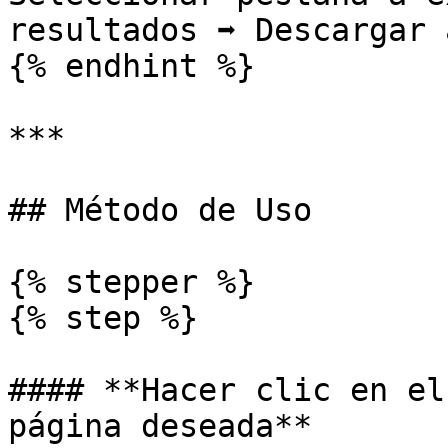
resultados ➡️ Descargar 
{% endhint %}

***

## Método de Uso

{% stepper %}

{% step %}

#### **Hacer clic en el
página deseada**
