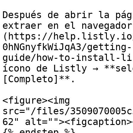
Después de abrir la pág
extraer en el navegador
(https://help.listly.io
0hNGnyfkWiJqA3/getting-
guide/how-to-install-li
ícono de Listly → **sel
[Completo]**.

<figure><img 
src="/files/3509070005c
62" alt=""><figcaption>
{% endstep %}
