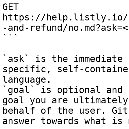
GET 
https://help.listly.io/
-and-refund/no.md?ask=<
```

`ask` is the immediate 
specific, self-containe
language.

`goal` is optional and 
goal you are ultimately
behalf of the user. Git
answer towards what is 