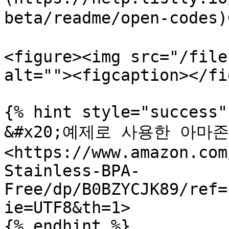
beta/readme/open-cod
<figure><img src="/file
alt=""><figcaption></fi
{% hint style="success" 
&#x20;예제로 사용한 아마존
<https://www.amazon.com
Stainless-BPA-
Free/dp/B0BZYCJK89/ref=
ie=UTF8&th=1>

{% endhint %}
