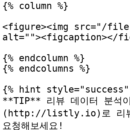
{% column %}

<figure><img src="/file
alt=""><figcaption></fi
{% endcolumn %}

{% endcolumns %}

{% hint style="success" 
**TIP** 리뷰 데이터 분석
(http://listly.io)로
요청해보세요!
