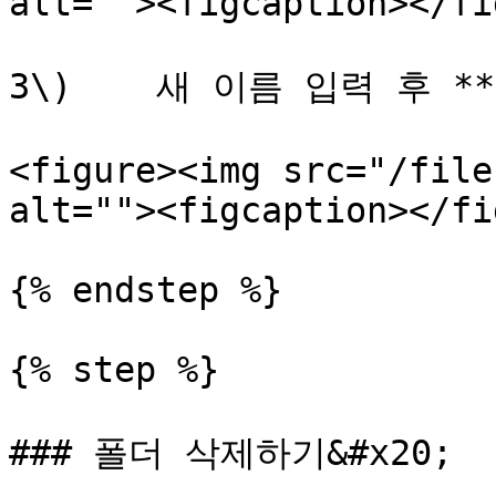
alt=""><figcaption></fi
3\)    새 이름 입력 후 *
<figure><img src="/file
alt=""><figcaption></fi
{% endstep %}

{% step %}

### 폴더 삭제하기&#x20;
