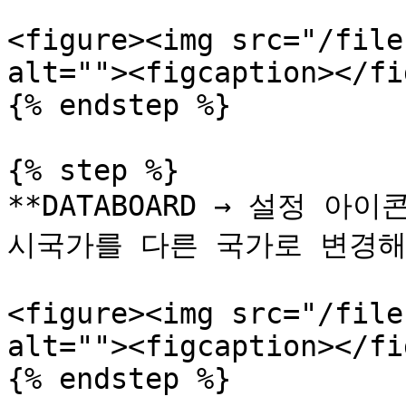
<figure><img src="/file
alt=""><figcaption></fi
{% endstep %}

{% step %}

**DATABOARD → 설정 
시국가를 다른 국가로 변경해주
<figure><img src="/file
alt=""><figcaption></fi
{% endstep %}
