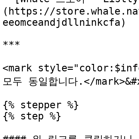
(https://store.whale.na
eeomceandjdllninkcfa)

***

<mark style="color:
모두 동일합니다.</mark>&#x
{% stepper %}

{% step %}
