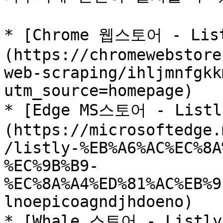
* [Chrome 웹스토어 - Li
(https://chromewebstore
web-scraping/ihljmnfgkk
utm_source=homepage)

* [Edge MS스토어 - Lis
(https://microsoftedge.
/listly-%EB%A6%AC%EC%8A
%EC%9B%B9-
%EC%8A%A4%ED%81%AC%EB%9
lnoepicoagndjhdoeno)

* [Whale 스토어 - List