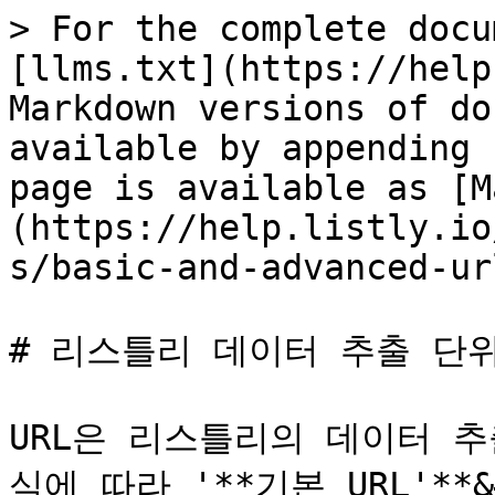
> For the complete docu
[llms.txt](https://help
Markdown versions of do
available by appending 
page is available as [M
(https://help.listly.io
s/basic-and-advanced-ur
# 리스틀리 데이터 추출 단위 :
URL은 리스틀리의 데이터 
식에 따라 '**기본 URL'**&#