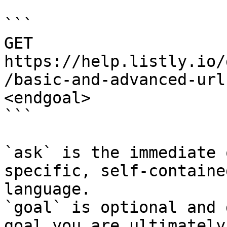
```

GET 
https://help.listly.io/
/basic-and-advanced-url
<endgoal>

```

`ask` is the immediate 
specific, self-containe
language.

`goal` is optional and 
goal you are ultimately