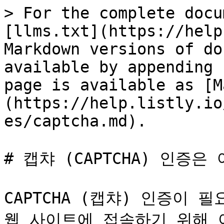
> For the complete docu
[llms.txt](https://help
Markdown versions of do
available by appending 
page is available as [M
(https://help.listly.io
es/captcha.md).

# 캡챠 (CAPTCHA) 인증은
CAPTCHA (캡챠) 인증이 필
웹 사이트에 접속하기 위해 