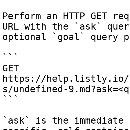
Perform an HTTP GET req
URL with the `ask` quer
optional `goal` query p
```

GET 
https://help.listly.io/
s/undefined-9.md?ask=<q
```

`ask` is the immediate 