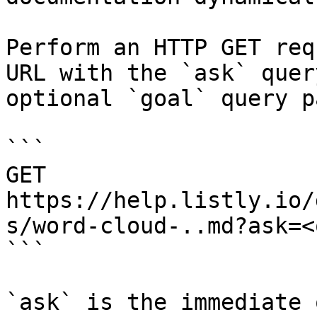
Perform an HTTP GET req
URL with the `ask` quer
optional `goal` query p
```

GET 
https://help.listly.io/
s/word-cloud-..md?ask=<
```

`ask` is the immediate 