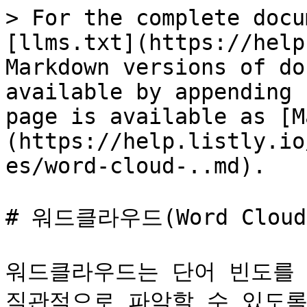
> For the complete docu
[llms.txt](https://help
Markdown versions of do
available by appending 
page is available as [M
(https://help.listly.io
es/word-cloud-..md).

# 워드클라우드(Word Clou
워드클라우드는 단어 빈도를 
직관적으로 파악할 수 있도록