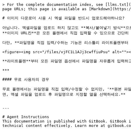
> For the complete documentation index, see [llms.txt](
page URLs; this page is available as [Markdown](https:/
# 이미지 다운로더 사용 시 엑셀 파일을 반드시 업로드해야하나요?

아닙니다. 엑셀파일을 업로드 하지 않고도 **복사/붙여넣기 방식**으
**이미지 URL칸**은 모든 플랜에서 직접 입력할 수 있으므로 간단히 
다만, **파일명을 직접 입력/수하는 기능은 리스틀리 라이트플랜부터 지
<figure><img src="/files/vjFC1L1AJj3cwffiuPsu" alt=""><
**라이트플랜**부터 모든 파일명 옵션에서 파일명을 자유롭게 입력하고
***

#### 무료 사용자의 경우

무료 플랜에서는 파일명을 직접 입력/수정할 수 없지만, '**원본 파
면, 엑셀 파일을 업로드 후 파일명으로 지정할 열을 선택하세요.**

---

# Agent Instructions

This documentation is published with GitBook. GitBook i
technical content effectively. Learn more at gitbook.co