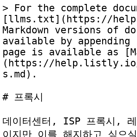
> For the complete docu
[llms.txt](https://help
Markdown versions of do
available by appending 
page is available as [M
(https://help.listly.io
s.md).

# 프록시

데이터센터, ISP 프록시, 
이지만 이를 해지하고 싶으실 