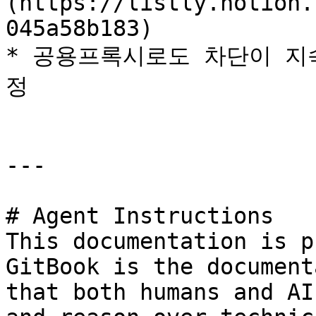
(https://listly.notion.
045a58b183)

* 공용프록시로도 차단이 지
정

---

# Agent Instructions

This documentation is p
GitBook is the document
that both humans and AI