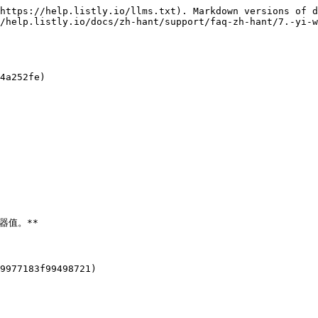
https://help.listly.io/llms.txt). Markdown versions of d
/help.listly.io/docs/zh-hant/support/faq-zh-hant/7.-yi-w
4a252fe)

值。**

9977183f99498721)
