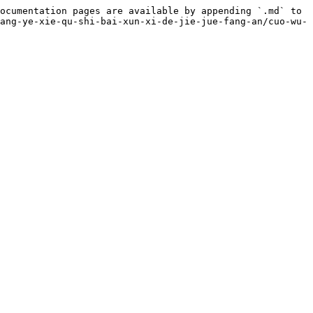
ocumentation pages are available by appending `.md` to 
ang-ye-xie-qu-shi-bai-xun-xi-de-jie-jue-fang-an/cuo-wu-