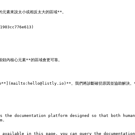
元素來說太小或相反太大的區域**。

1903cc776e613)

鈕內核心元素**的區域會更可靠。

*](mailto:hello@listly.io)**。我們將診斷確切原因並協助解決。*
s the documentation platform designed so that both human
m.

 available in this page, you can query the documentation