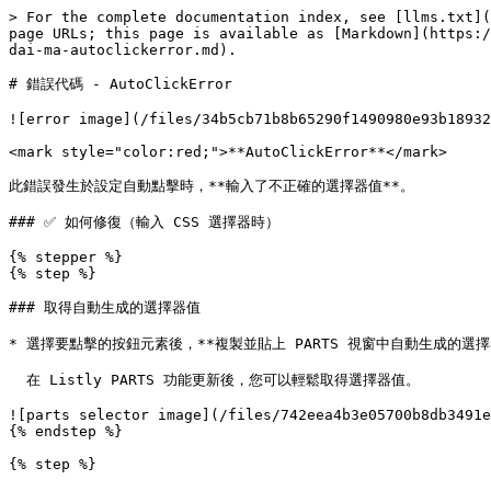
> For the complete documentation index, see [llms.txt](
page URLs; this page is available as [Markdown](https:/
dai-ma-autoclickerror.md).

# 錯誤代碼 - AutoClickError

![error image](/files/34b5cb71b8b65290f1490980e93b18932
<mark style="color:red;">**AutoClickError**</mark>

此錯誤發生於設定自動點擊時，**輸入了不正確的選擇器值**。

### ✅ 如何修復（輸入 CSS 選擇器時）

{% stepper %}

{% step %}

### 取得自動生成的選擇器值

* 選擇要點擊的按鈕元素後，**複製並貼上 PARTS 視窗中自動生成的選擇器
  在 Listly PARTS 功能更新後，您可以輕鬆取得選擇器值。

![parts selector image](/files/742eea4b3e05700b8db3491e
{% endstep %}

{% step %}
