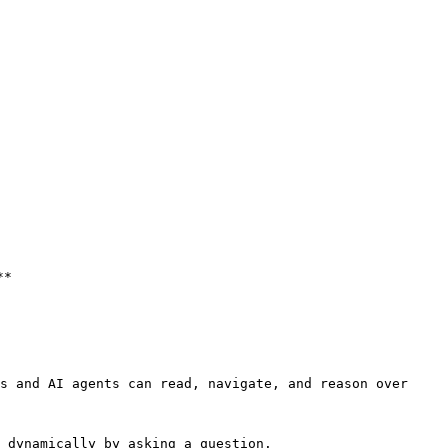
*

s and AI agents can read, navigate, and reason over 
 dynamically by asking a question.
