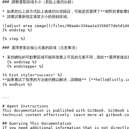
### 調整選取區域大小（若貼上後仍出錯）

* 如果您以上述方式貼上值後仍出現錯誤，可能是您選擇了**相對於要點擊的
* 請嘗試重新指定適當大小的按鈕區域。

![adjust area image](/files/98aa6c334aa2a3356077de5d1d4
{% endstep %}

{% step %}

### 選擇更靠近核心元素的區域（注意事項）

* 某些網站的可點擊區域可能與視覺上可見的元素不同，因此**選擇更接近按
  {% endstep %}

  {% endstepper %}

{% hint style="success" %}

**如果嘗試了指導的方法後仍難以解決，請聯絡** [**hello@listly.io*
{% endhint %}

---

# Agent Instructions

This documentation is published with GitBook. GitBook i
technical content effectively. Learn more at gitbook.co
## Querying This Documentation

If you need additional information that is not directly