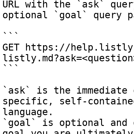
URL with the `ask` quer
optional `goal` query p
```

GET https://help.listly
listly.md?ask=<question
```

`ask` is the immediate 
specific, self-containe
language.

`goal` is optional and 
goal you are ultimately