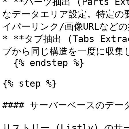
* **パーツ抽出 (Parts E
なデータエリア設定。特定の
イパーリンク/画像URLなど
* **タブ抽出 (Tabs Ext
ブから同じ構造を一度に収集し
  {% endstep %}

{% step %}

#### サーバーベースのデー
リストリー (Listly) 