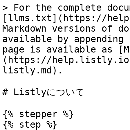
> For the complete docu
[llms.txt](https://help
Markdown versions of do
available by appending 
page is available as [M
(https://help.listly.io
listly.md).

# Listlyについて

{% stepper %}

{% step %}
