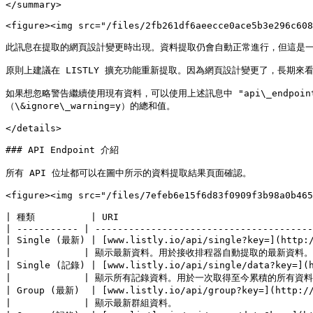
</summary>

<figure><img src="/files/2fb261df6aeecce0ace5b3e296c608
此訊息在提取的網頁設計變更時出現。資料提取仍會自動正常進行，但這是一
原則上建議在 LISTLY 擴充功能重新提取。因為網頁設計變更了，長期來
如果想忽略警告繼續使用現有資料，可以使用上述訊息中 "api\_endpoin
（\&ignore\_warning=y）的總和值。

</details>

### API Endpoint 介紹

所有 API 位址都可以在圖中所示的資料提取結果頁面確認。

<figure><img src="/files/7efeb6e15f6d83f0909f3b98a0b465
| 種類          | URI                                  
| ----------- | ---------------------------------------
| Single (最新) | [www.listly.io/api/single?key=](http:/
|             | 顯示最新資料。用於接收排程器自動提取的最新資料。          
| Single (記錄) | [www.listly.io/api/single/data?key=](h
|             | 顯示所有記錄資料。用於一次取得至今累積的所有資料進行檢查。    
| Group (最新)  | [www.listly.io/api/group?key=](http://
|             | 顯示最新群組資料。                            