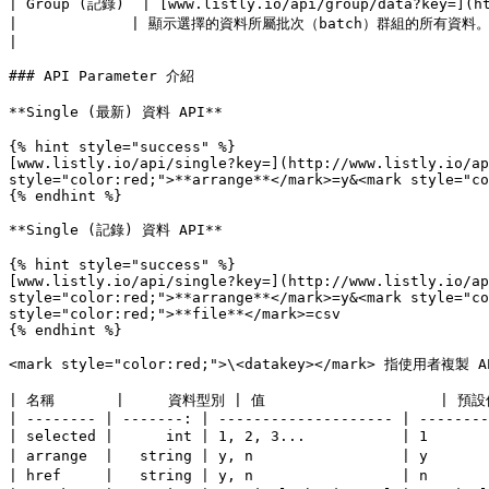
| Group (記錄)  | [www.listly.io/api/group/data?key=](ht
|             | 顯示選擇的資料所屬批次（batch）群組的所有資料。每累積新群組
|

### API Parameter 介紹

**Single (最新) 資料 API**

{% hint style="success" %}

[www.listly.io/api/single?key=](http://www.listly.io/ap
style="color:red;">**arrange**</mark>=y&<mark style="co
{% endhint %}

**Single (記錄) 資料 API**

{% hint style="success" %}

[www.listly.io/api/single?key=](http://www.listly.io/ap
style="color:red;">**arrange**</mark>=y&<mark style="co
style="color:red;">**file**</mark>=csv

{% endhint %}

<mark style="color:red;">\<datakey></mark>
| 名稱       |     資料型別 | 值                    | 預設值 
| -------- | -------: | -------------------- | --------
| selected |      int | 1, 2, 3...           | 1  
| arrange  |   string | y, n                 |
| href     |   string | y, n                 | n 