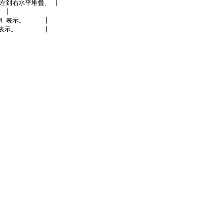
為從左到右水平堆疊。 |

 |

M 表示。     |

表示。       |
