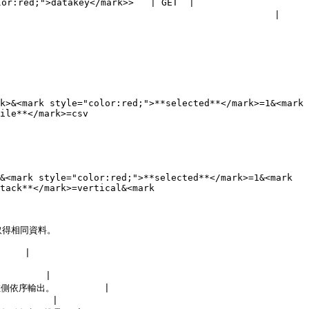
or:red;">datakey</mark>>   | GET  |

                                       |      
k>&<mark style="color:red;">**selected**</mark>=1&<mark 
ile**</mark>=csv

&<mark style="color:red;">**selected**</mark>=1&<mark 
tack**</mark>=vertical&<mark 
取得相同資料。

    |

       |

側依序輸出。         |

        |
