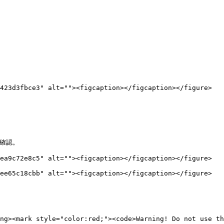
423d3fbce3" alt=""><figcaption></figcaption></figure>

確認。

ea9c72e8c5" alt=""><figcaption></figcaption></figure>

ee65c18cbb" alt=""><figcaption></figcaption></figure>

<mark style="color:red;"><code>Warning! Do not use thi