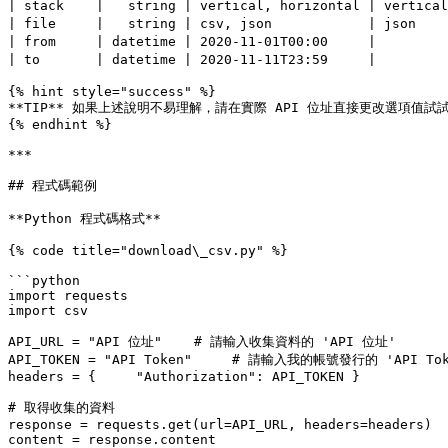
| stack    |   string | vertical, horizontal | v
| file     |   string | csv, json            | json  
| from     | datetime | 2020-11-01T00:00     |   
| to       | datetime | 2020-11-11T23:59     |   
{% hint style="success" %}

**TIP** 如果上述說明不易理解，請在實際 API 位址直接更改選項值試
{% endhint %}

***

## 程式碼範例

**Python 程式碼格式**

{% code title="download\_csv.py" %}

```python

import requests

import csv

API_URL = "API 位址"    # 請輸入收集資料的 'API 位址'

API_TOKEN = "API Token"     # 請輸入我的帳號發行的 'API Toke
headers = {	"Authorization": API_TOKEN }

# 取得收集的資料

response = requests.get(url=API_URL, headers=headers)

content = response.content
