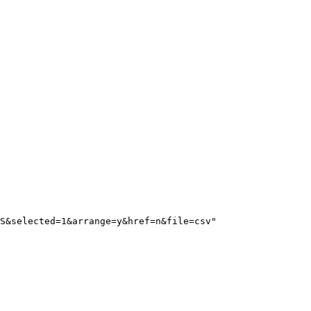
S&selected=1&arrange=y&href=n&file=csv"
