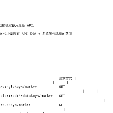
穩定使用最新 API。

現的位址是現有 API 位址 + 忽略警告訊息的選項
                             | 請求方式 |

------------------------- | ---- |

>singlekey</mark>>         | GET  |

                                    |      |

olor:red;">datakey</mark>> | GET  |

                                      |      |

roupkey</mark>>            | GET  |

                              |      |
