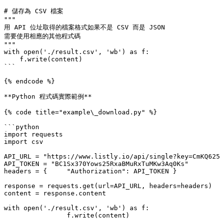
# 儲存為 CSV 檔案

"""

用 API 位址取得的檔案格式如果不是 CSV 而是 JSON

需要使用相應的其他程式碼

"""

with open('./result.csv', 'wb') as f:

    f.write(content)

```

{% endcode %}

**Python 程式碼實際範例**

{% code title="example\_download.py" %}

```python

import requests

import csv

API_URL = "https://www.listly.io/api/single?key=CmKQ625
API_TOKEN = "BC1Sx370Yows25RxaBMuRxTuMKw3Aq0Ks"

headers = {	"Authorization": API_TOKEN }

response = requests.get(url=API_URL, headers=headers)

content = response.content

with open('./result.csv', 'wb') as f:

		f.write(content)
