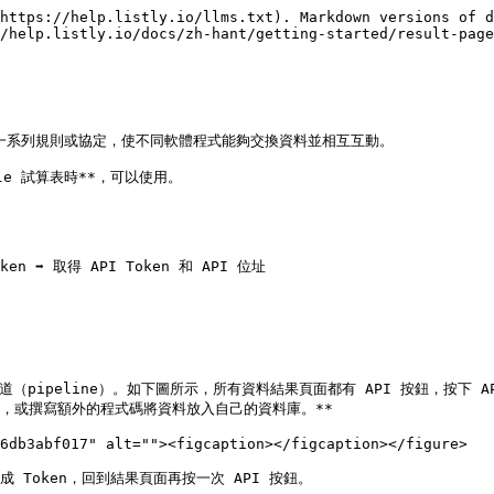
https://help.listly.io/llms.txt). Markdown versions of d
/help.listly.io/docs/zh-hant/getting-started/result-page
的縮寫，是一系列規則或協定，使不同軟體程式能夠交換資料並相互互動。

le 試算表時**，可以使用。

 ➡️ 取得 API Token 和 API 位址

道（pipeline）。如下圖所示，所有資料結果頁面都有 API 按鈕，按下 A
算表，或撰寫額外的程式碼將資料放入自己的資料庫。**

6db3abf017" alt=""><figcaption></figcaption></figure>

成 Token，回到結果頁面再按一次 API 按鈕。
