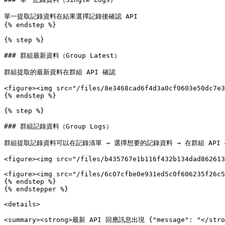
單一提取記錄資料在結果選擇記錄後確認 API

{% endstep %}

{% step %}

### 群組最新資料（Group Latest）

群組提取的最新資料在群組 API 確認

<figure><img src="/files/8e3468cad6f4d3a0cf0603e50dc7e3
{% endstep %}

{% step %}

### 群組記錄資料（Group Logs）

群組提取記錄資料可以在記錄清單 → 選擇想要的記錄資料 → 在群組 API 
<figure><img src="/files/b435767e1b116f432b134dad862613
<figure><img src="/files/6c07cfbe0e931ed5c0f606235f26c5
{% endstep %}

{% endstepper %}

<details>

<summary><strong>最新 API 回應訊息出現 {"message": "</strong>